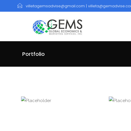
villetagemsadvise@gmail.com | villeta@gemadvise.c
Portfolio
ENVELOP MOCKUP
BU
ILLUSTRATION, MOCKUP
ILL