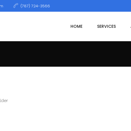
om
(787) 724-3566
HOME
SERVICES
SINESS CARD
USTRATION, PHOTOGRAPHY